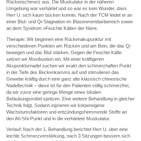
Rückenschmerz aus. Die Muskulatur in der näheren
Umgebung war verhärtet und so war es kein Wunder, dass
Herr U. sich kaum bücken konnte. Nach der TCM leidet er an
einer Blut- und Qi-Stagnation im Blasenmeridianbereich sowie
an dem Syndrom »Feuchte Kälte« der Niere.
Therapie: Wir beginnen eine Rückenakupunktur mit
verschiedenen Punkten am Rücken und am Bein, die das Qi
bewegen und das Blut stärken. Gegen die Feuchte Kälte
setzen wir Moxibustion ein. Mit einer kräftigeren
Akupunkturnadel suchen wir exakt den schmerzhaften Punkt
in der Tiefe des Beckenkamms auf und stimulieren das
Gewebe kräftig durch eine ganz alte klassisch chinesische
Nadeltechnik – diese ist für den Patienten völlig schmerzfrei,
da wir zuvor eine geringe Menge eines lokalen
Betäubungsmittel spritzen. Eine weitere Behandlung in gleicher
Technik folgt. Sodann injizieren wir körpereigene
Wachstumsfaktoren und entzündungshemmende Stoffe an
den Ah-Shi-Punkt und in die verhärtete Muskulatur.
Verlauf: Nach der 1. Behandlung berichtet Herr U. über eine
leichte Schmerzverstärkung, nach 3 Sitzungen bessern sich