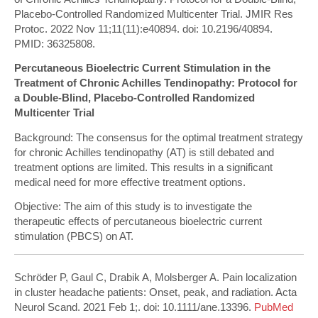
Placebo-Controlled Randomized Multicenter Trial. JMIR Res
Protoc. 2022 Nov 11;11(11):e40894. doi: 10.2196/40894.
PMID: 36325808.
Percutaneous Bioelectric Current Stimulation in the
Treatment of Chronic Achilles Tendinopathy: Protocol for
a Double-Blind, Placebo-Controlled Randomized
Multicenter Trial
Background: The consensus for the optimal treatment strategy
for chronic Achilles tendinopathy (AT) is still debated and
treatment options are limited. This results in a significant
medical need for more effective treatment options.
Objective: The aim of this study is to investigate the
therapeutic effects of percutaneous bioelectric current
stimulation (PBCS) on AT.
Schröder P, Gaul C, Drabik A, Molsberger A. Pain localization
in cluster headache patients: Onset, peak, and radiation. Acta
Neurol Scand. 2021 Feb 1;. doi: 10.1111/ane.13396.
PubMed