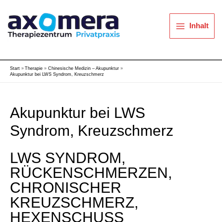
Zum
Inhalt
springen
Inhalt
Start
Therapie
Chinesische Medizin – Akupunktur
Akupunktur bei LWS Syndrom, Kreuzschmerz
Akupunktur bei LWS
Syndrom, Kreuzschmerz
LWS SYNDROM,
RÜCKENSCHMERZEN,
CHRONISCHER
KREUZSCHMERZ,
HEXENSCHUSS