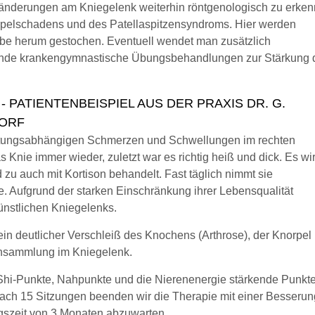
nderungen am Kniegelenk weiterhin röntgenologisch zu erke
orpelschadens und des Patellaspitzensyndroms. Hier werden
be herum gestochen. Eventuell wendet man zusätzlich
eitende krankengymnastische Übungsbehandlungen zur Stärkung 
PATIENTENBEISPIEL AUS DER PRAXIS DR. G.
DORF
lastungsabhängigen Schmerzen und Schwellungen im rechten
s Knie immer wieder, zuletzt war es richtig heiß und dick. Es wi
zu auch mit Kortison behandelt. Fast täglich nimmt sie
ufgrund der starken Einschränkung ihrer Lebensqualität
künstlichen Kniegelenks.
in deutlicher Verschleiß des Knochens (Arthrose), der Knorpel 
sansammlung im Kniegelenk.
Shi-Punkte, Nahpunkte und die Nierenenergie stärkende Punkte
ach 15 Sitzungen beenden wir die Therapie mit einer Besserun
ngszeit von 3 Monaten abzuwarten.