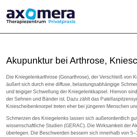
Zum
Start
Therapie
Chinesische Medizin – Akupunktur
Akupunktur bei Arthrose, Knieschmer
Inhalt
springen
Akupunktur bei Arthrose, Knies
Die Kniegelenkarthrose (Gonarthrose), der Verschleiß von Kn
äußert sich durch eine diffuse, belastungsabhängige Schmer
und teigiger Schwellung der Kniegelenkkapsel. Hiervon si
der Sehnen und Bänder ist. Dazu zählt das Patellaspitzen
Kniescheibenknorpel treten eher bei jüngeren Menschen und
Schmerzen des Kniegelenks lassen sich außerordentlich gu
wissenschaftliche Studien (GERAC). Die Wirksamkeit der Aku
überlegen. Die Beschwerden bessern sich innerhalb von 5–15