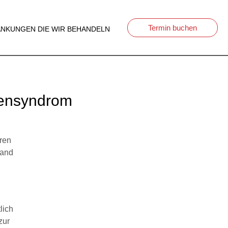
Termin buchen
NKUNGEN DIE WIR BEHANDELN
tzensyndrom
uren
tand
lich
zur