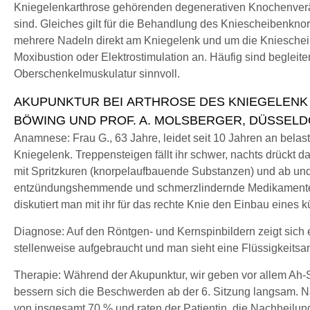
Kniegelenkarthrose gehörenden degenerativen Knochenverä
sind. Gleiches gilt für die Behandlung des Kniescheibenkn
mehrere Nadeln direkt am Kniegelenk und um die Knieschei
Moxibustion oder Elektrostimulation an. Häufig sind begl
Oberschenkelmuskulatur sinnvoll.
AKUPUNKTUR BEI ARTHROSE DES KNIEGELENK - 
BÖWING UND PROF. A. MOLSBERGER, DÜSSEL
Anamnese: Frau G., 63 Jahre, leidet seit 10 Jahren an be
Kniegelenk. Treppensteigen fällt ihr schwer, nachts drückt da
mit Spritzkuren (knorpelaufbauende Substanzen) und ab und 
entzündungshemmende und schmerzlindernde Medikamente. A
diskutiert man mit ihr für das rechte Knie den Einbau eines 
Diagnose: Auf den Röntgen- und Kernspinbildern zeigt sich e
stellenweise aufgebraucht und man sieht eine Flüssigkeit
Therapie: Während der Akupunktur, wir geben vor allem Ah-
bessern sich die Beschwerden ab der 6. Sitzung langsam. N
von insgesamt 70 % und raten der Patientin, die Nachheilu