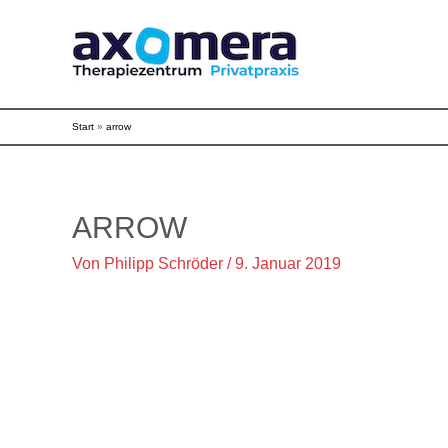
Zum
Inhalt
springen
Start
arrow
ARROW
Von
Philipp Schröder
/
9. Januar 2019