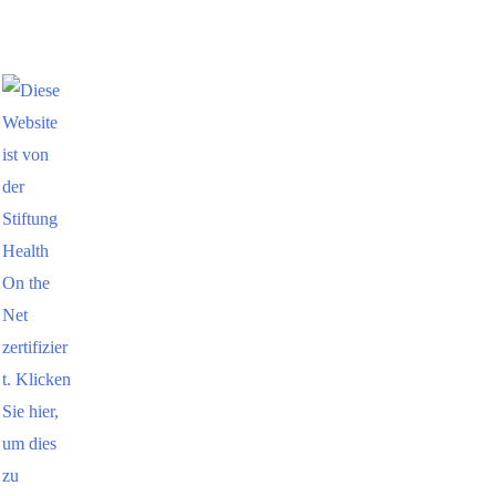
Qualitätsmanagement
der Praxis nach dem
Qualitätsstandard DIN
EN ISO 9001:2000
Axomera:
Forschung und
Entwicklung
in
Kooperation mit der
Columbus Health
Production GmbH
)