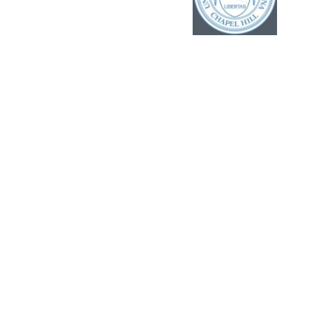
Dr. med. Gabriele Böwing
Weiterbildungssbefugniss
Zusatzbezeichnungen:
e für:
Rheumatologie,
Naturheilverfahren, Akupunktur
Facharzt Orthopädie
, ein
Jahr,
Zusatzbezeichnung
Facharzt für Orthopädie
Akupunktur
,
Prof. Dr. med. habil. Albrecht
Wissenschaftliche
Molsberger
Fachgesellschaften:
1.
Vorsitzende der
Zusatzbezeichnungen:
Forschungsgruppe
Sportmedizin,
Akupunktur und
Naturheilverfahren, Akupunktur
Chinesische Medizin e.V.