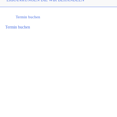
Termin buchen
Termin buchen
Institutionen und
Mitgliedschaften
Zuständige
Ärztekammer:
Ärztekammer Nordrhein,
056568, 055353
Dr. Gabriele Böwing