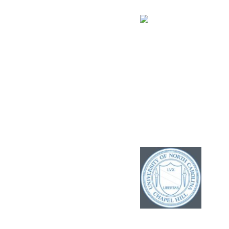
Impressum
Telefon:
+49 211 866880
2007- 2014 Professor
Associate, University of
E-Mail:
North Carolina, Chapel
Hill (UNC). Center for
praxis@boewing-
Neurosensory Disorders.
molsberger.de
Ihre Patientenanfrage:
Webformular
Erkrankungsglossar