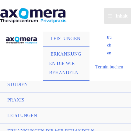
Zum
Start
STUDIEN
Inhalt
Ter
Inhalt
springen
Start
mi
PRAXIS
n
bu
LEISTUNGEN
ch
en
ERKANKUNG
EN DIE WIR
Termin buchen
BEHANDELN
STUDIEN
PRAXIS
LEISTUNGEN
ERKANKUNGEN DIE WIR BEHANDELN