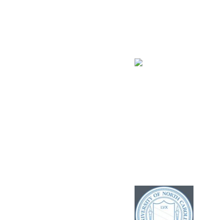
apl Professur Ruhr-
Universität Bochum,
Fachbereich Orthopädie
© 1995 - 2021
Praxisgemeinschaft Dr. Böwing,
Prof. Dr. Molsberger
Adresse:
2007- 2014 Professor
Privatpraxis Böwing
Associate, University of
Molsberger
North Carolina, Chapel
Hill (UNC). Center for
Kasernenstr. 1b
Neurosensory Disorders.
40213 Düsseldorf
Fachärztin für Innere Medizin