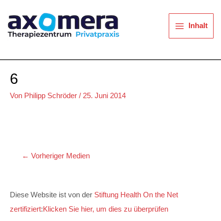
Zum
Start
Ist Cluster Kopfschmerzen heilbar? Patienten berichten über die neue NSM-Therapie
6
Inhalt
springen
Inhalt
6
Von
Philipp Schröder
/
25. Juni 2014
←
Vorheriger Medien
Diese Website ist von der
Stiftung Health On the Net
zertifiziert
:
Klicken Sie hier, um dies zu überprüfen